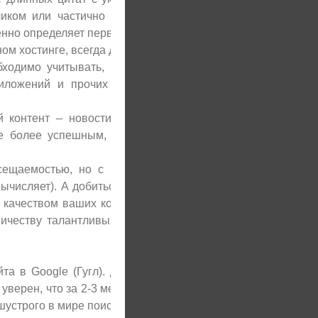
ликом или частично повторяют один и тот же
енно определяет первоисточник контента.
ном хостинге, всегда доступном пользователям.
ходимо учитывать, что чем меньше на сайте
иложений и прочих игрушек, тем лучше для
контент – новости, статьи, фотогалереи, то
ще более успешным, а поисковый робот будет
сещаемостью, но с посещаемостью реальных
 вычисляет). А добиться хорошей посещаемости
й качеством ваших коммерческих предложений.
ичеству талантливых копирайтеров, мастеров
та в Google (Гугл). Дело за малым – надо их
уверен, что за 2-3 месяца (а порой и ранее) вы
шустрого в мире поисковика.