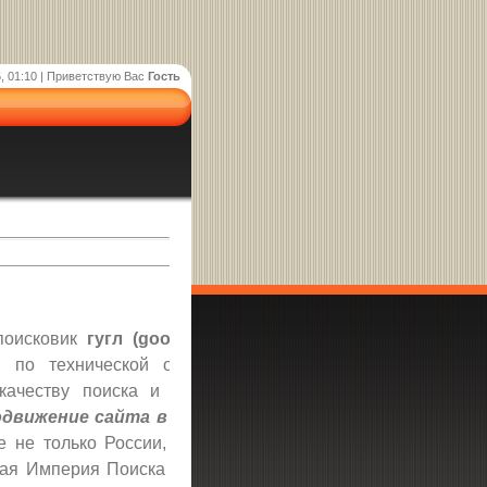
, 01:10 |
Приветствую Вас
Гость
поисковик
гугл (google)
– однозначно самый
по технической оснащенности, количеству
качеству поиска и обилию вспомогательных
движение сайта в google (гугл)
– отличный
е не только России, а сразу всему миру. Гугл
ящая Империя Поиска в Интернете. Этот монстр