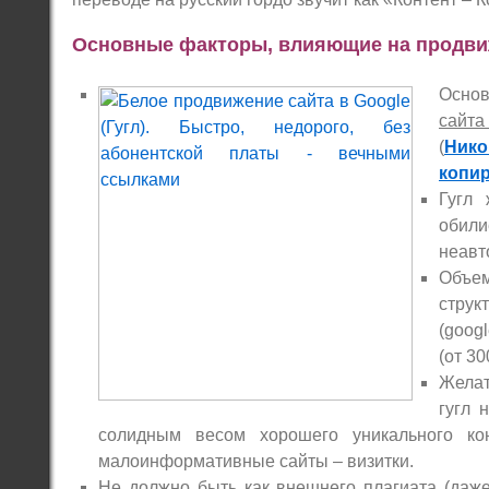
Основные факторы, влияющие на продвиже
Осно
сайта
(
Ник
копир
Гугл 
обил
неавт
Объ
струк
(goog
(от 30
Желат
гугл 
солидным весом хорошего уникального ко
малоинформативные сайты – визитки.
Не должно быть как внешнего плагиата (даже 