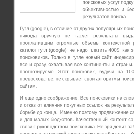
поисковых услуг подку
объективностью и бес
результатов поиска.
Гугл (google), в отличие от других популярных пои
никогда вручную не тасует результаты выд
проплатившим огромные объемы контекстной 
каталог гугл (google), не надо платить 400$, как
поисковиков. Только в гугле новый сайт индексиру
все и сразу, охватывая все континенты и страны
прогнозируемо. Этот поисковик, будучи на 
превосходстве, не скрывает свои алгоритмы поиск
сайтам.
И еще одно соображение. Все поисковики на слов
и отказ от влияния покупных ссылок на результа
борьбе до конца. Именно поэтому продвижение сайт
и для малых бюджетов. Качественный контент сай
связи с руководством поисковика. Не зря девиз заб
переводе на русский гордо звучит как «Контент – К