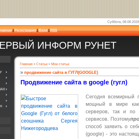
Суббота, 08.08.2026
Главная
|
Регистрация
|
Вход
|
RSS
ЕРВЫЙ ИНФОРМ РУНЕТ
Главная
»
Статьи
»
Мои статьи
У
продвижение сайта в ГУГЛ(GOOGLE)
Продвижение сайта в google (гугл)
НАХ
Сегодня всемирный 
мощный в мире как 
Н
серверов, так и по 
сервисов. Поэтому
про
способ заявить о себ
(google) - это насто