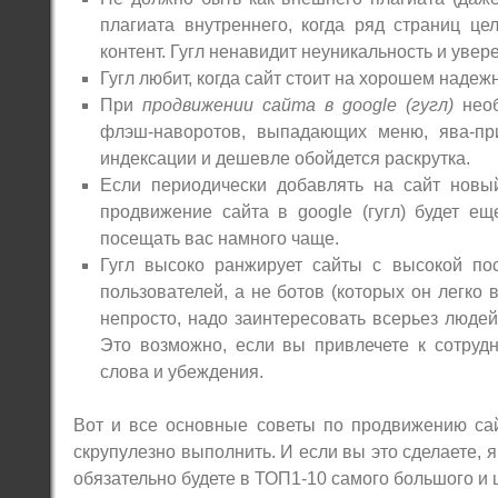
плагиата внутреннего, когда ряд страниц це
контент. Гугл ненавидит неуникальность и увер
Гугл любит, когда сайт стоит на хорошем надеж
При
продвижении сайта в google (гугл)
необ
флэш-наворотов, выпадающих меню, ява-пр
индексации и дешевле обойдется раскрутка.
Если периодически добавлять на сайт новый 
продвижение сайта в google (гугл) будет е
посещать вас намного чаще.
Гугл высоко ранжирует сайты с высокой по
пользователей, а не ботов (которых он легко
непросто, надо заинтересовать всерьез люде
Это возможно, если вы привлечете к сотрудн
слова и убеждения.
Вот и все основные советы по продвижению сай
скрупулезно выполнить. И если вы это сделаете, я 
обязательно будете в ТОП1-10 самого большого и 