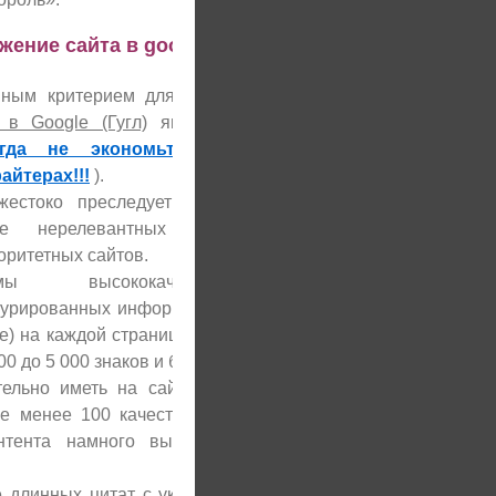
ние сайта в google (гугл) – ТОП1-10
вным критерием для успешного
продвижения
 в Google (Гугл)
является качество текстов
огда не экономьте на толковых СЕО
айтерах!!!
).
жестоко преследует неуникальные тексты и
ие нерелевантных покупных ссылок с
оритетных сайтов.
емы высококачественных хорошо
турированных информативных текстов для гугл
le) на каждой странице должны быть большими
00 до 5 000 знаков и более).
ельно иметь на сайте для продвижения под
не менее 100 качественных страниц. Сайты с
нтента намного выше ценятся гуглом, чем
длинных цитат с указанием источника), так и